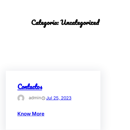
Saltar
para
Categoria:
Uncategorized
o
conteúdo
Contactos
admin
Jul 25, 2023
Know More